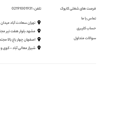
فرصت های شغلی کابوک
تلفن: 02191001931
تماس با ما
تهران سعادت آباد میدان کتاب 
حساب کاربری
مشهد بلوار هفت تیر مجتمع 
سوالات متداول
اصفهان چهار باغ بالا مجت
شیراز معالی آباد - کوی 